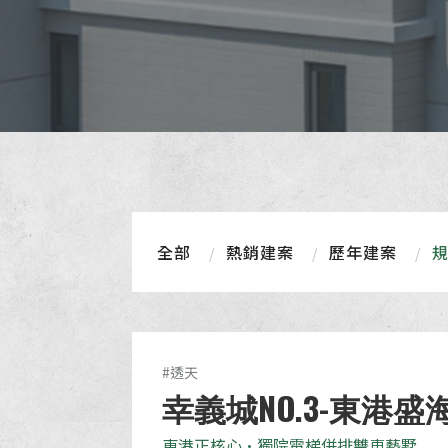
全部
熱銷建案
歷年建案
#透天
幸義城NO.3-東港盛
東港正核心•獨院電梯併排雙車藝墅