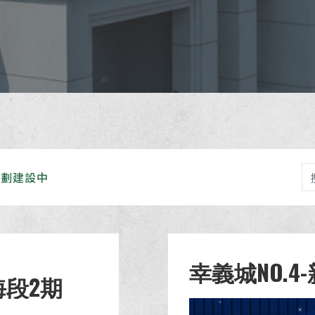
規劃建設中
幸義城NO.4
海段2期