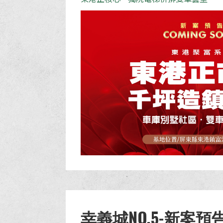
幸義城NO.5-新案預