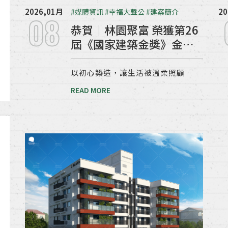
2026,01月
20
#媒體資訊
#幸福大聲公
#建案簡介
08
恭賀｜林園聚富 榮獲第26
屆《國家建築金獎》金獅
獎 優質建築
以初心築造，讓生活被溫柔照顧
READ MORE