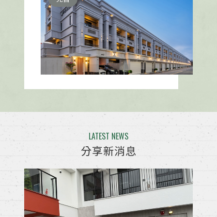
謝政府大手筆投注逾15億打造在
「機九」機關用地活用，其面積約
計4.2公頃，要讓舊鐵路廊帶華麗轉
型， 打造成為兼具行政、交通、社
福、文化及休閒的『東港新都心』
預計在2024年完工啟用。
LATEST NEWS
分享新消息
建