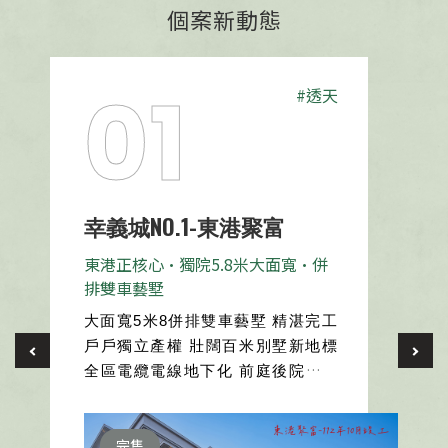
個案新動態
#透天
幸義城NO.1-東港聚富
東港正核心•獨院5.8米大面寬•併
排雙車藝墅
大面寬5米8併排雙車藝墅 精湛完工 
戶戶獨立產權 壯闊百米別墅新地標
全區電纜電線地下化 前庭後院大別
墅 東港是台灣重要的漁業重鎮，黑
鮪魚文化觀光季帶動東港眾多產
完售
業、讓經濟發展年年倍數成長， 感