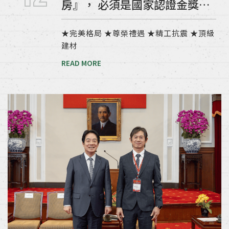
房』， 必須是國家認證金獎
宅！
★完美格局 ★尊榮禮遇 ★精工抗震 ★頂級
建材
READ MORE