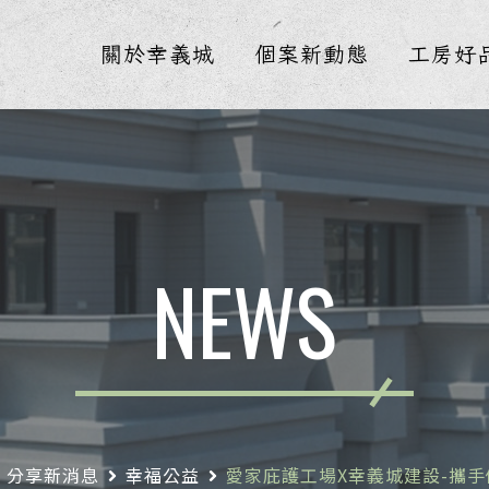
關於幸義城
個案新動態
工房好
NEWS
分享新消息
幸福公益
愛家庇護工場X幸義城建設-攜手