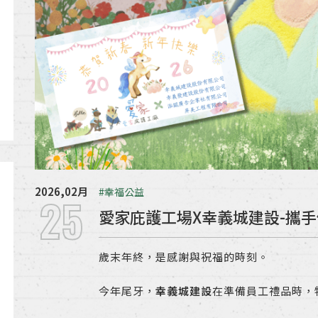
2026,02月
#幸福公益
25
愛家庇護工場X幸義城建設-攜
歲末年終，是感謝與祝福的時刻。
今年尾牙，
幸義城建設
在準備員工禮品時，